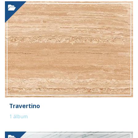
Travertino
1
álbum