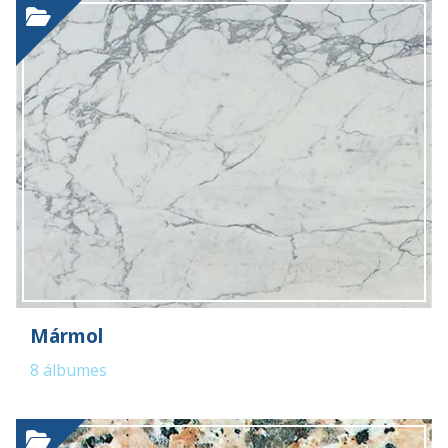
Mármol
8
álbumes